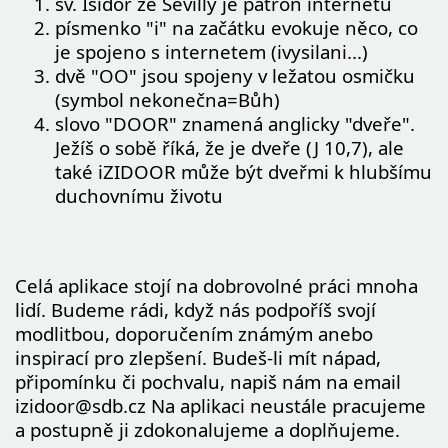
sv. Isidor ze Sevilly je patron internetu
písmenko "i" na začátku evokuje něco, co
je spojeno s internetem (ivysilani...)
dvě "OO" jsou spojeny v ležatou osmičku
(symbol nekonečna=Bůh)
slovo "DOOR" znamená anglicky "dveře".
Ježíš o sobě říká, že je dveře (J 10,7), ale
také iZIDOOR může být dveřmi k hlubšímu
duchovnímu životu
Celá aplikace stojí na dobrovolné práci mnoha
lidí. Budeme rádi, když nás podpoříš svojí
modlitbou, doporučením známým anebo
inspirací pro zlepšení. Budeš-li mít nápad,
připomínku či pochvalu, napiš nám na email
izidoor@sdb.cz Na aplikaci neustále pracujeme
a postupně ji zdokonalujeme a doplňujeme.