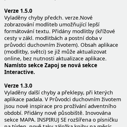
Verze 1.5.0
Vyladěny chyby předch. verze.Nové
zobrazování modliteb umožňující lepší
formátování textu. Přidány modlitby (křížové
cesty v zákl. modlitbách a postní doba v
průvodci duchovním životem). Obsah aplikace
(modlitby, světci) se již může aktualizovat
online, bez nutnosti aktualizace aplikace.
Namísto sekce Zapoj se nová sekce
Interactive.
Verze 1.3.0
Vyladěny další chyby a překlepy, při kterých
aplikace padala. V Průvodci duchovním životem
jsou nové inspirace pro prožívání adventního
období. Přidány nové působiště. Inovována
sekce MAPA. INSPIRUJ SE rozšířena o písničku
na týden, nově taky záložka knihy na měsíc.